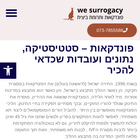
המסלולים שלנו
קרן תמי
לקוחות מס
מן התק
073-7855588
פונדקאות – סטטיסטיקה,
נתונים ועובדות שכדאי
פתח סרגל
להכיר
בשנת 1996, התירה ישראל (לראשונה בעולם) את הפונדקאות במסגרת
חקיקה, הן כאשר ההליך מתבצע בישראל, והן כאשר הוא מתבצע במדינות
אחרות. מיד לאחר הלידה, הפונדקאית שנשאה את ההיריון, מוסרת את
התינוק שנולד להוריו החוקיים, ובכך מסתיים תפקידה בחיי התינוק. הליכי
הפונדקאות מאפשרים בין היתר : להוביל הורים הומוסקסואלים ליצור תא
משפחתי, לאפשר לזוגות המתקשים בפריון ולנשים שחצו את גיל 45 ואינן
יכולות להמשיך ולנסות להיקלט להריון, גם לא בטכנולוגיה המתקדמת
ביותר לרבות מסגרת הIVF , לבנות תא משפחתי, וזאת תוך התאמה
מלאה לחוקי המדינה בה מתבצע ההליך.