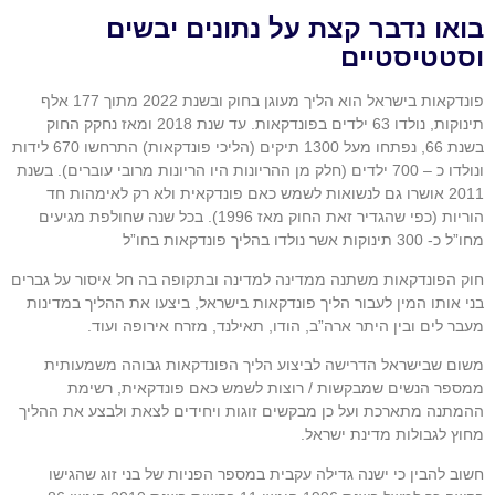
בואו נדבר קצת על נתונים יבשים
וסטטיסטיים
פונדקאות בישראל הוא הליך מעוגן בחוק ובשנת 2022 מתוך 177 אלף
תינוקות, נולדו 63 ילדים בפונדקאות. עד שנת 2018 ומאז נחקק החוק
בשנת 66, נפתחו מעל 1300 תיקים (הליכי פונדקאות) התרחשו 670 לידות
ונולדו כ – 700 ילדים (חלק מן ההריונות היו הריונות מרובי עוברים). בשנת
2011 אושרו גם לנשואות לשמש כאם פונדקאית ולא רק לאימהות חד
הוריות (כפי שהגדיר זאת החוק מאז 1996). בכל שנה שחולפת מגיעים
מחו”ל כ- 300 תינוקות אשר נולדו בהליך פונדקאות בחו”ל
חוק הפונדקאות משתנה ממדינה למדינה ובתקופה בה חל איסור על גברים
בני אותו המין לעבור הליך פונדקאות בישראל, ביצעו את ההליך במדינות
מעבר לים ובין היתר ארה”ב, הודו, תאילנד, מזרח אירופה ועוד.
משום שבישראל הדרישה לביצוע הליך הפונדקאות גבוהה משמעותית
ממספר הנשים שמבקשות / רוצות לשמש כאם פונדקאית, רשימת
ההמתנה מתארכת ועל כן מבקשים זוגות ויחידים לצאת ולבצע את ההליך
מחוץ לגבולות מדינת ישראל.
חשוב להבין כי ישנה גדילה עקבית במספר הפניות של בני זוג שהגישו