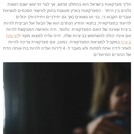
הליך פונדקאות בישראל הוא בהחלט מרגש, אך לצד הריגוש ישנם רגשות
נלווים בין היתר : הפונדקאות בארץ מעוגנת בחוק לאישור הסכמים לנשיאת
עוברים הקבוע כי, בני זוג נשואים (אך גם יחידניים ויחידניות) יכולים
להיעזר בפונדקאית, בתנאי והזרע הנתרם הוא של הבעל ועל הביצית להיות
ביצית שאינה של האם הפונדקאית. כלומר, היה והאישה המבקשת להיות
אם אינה יכולה להשתמש בביציות שלה, יהיה עליה למצוא מקור ל
תרומת
ביצית
במקביל למציאת הפונדקאית. כמוכן, אם פונדקאית צריכה להיות
לאחר לידה אחת לפחות ולא מעבר ל- 4 לידות ועליה להיות בת אותה הדת
של ההורים המיועדים.