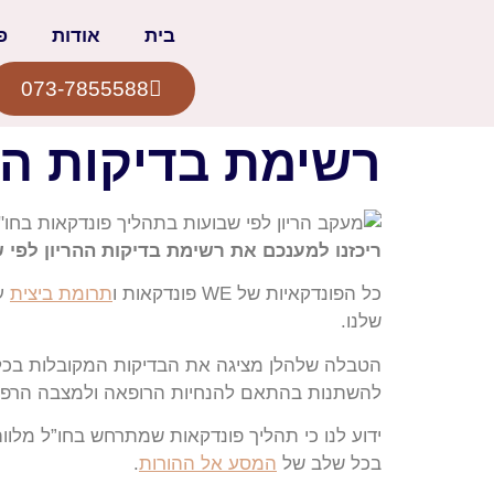
בית
אודות
פ
073-7855588
רשימת בדיקות הר
ריכזנו למענכם את רשימת בדיקות ההריון לפי 
כל הפונדקאיות של WE פונדקאות ו
תרומת ביצית
עו
שלנו.
הטבלה שלהלן מציגה את הבדיקות המקובלות בכל ש
להשתנות בהתאם להנחיות הרופאה ולמצבה הרפוא
בכל שלב של
המסע אל ההורות
.