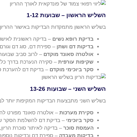
השליש הראשון – שבועות 1-12
בשליש הראשון מתמקדות הבדיקות באישור ההריון, 
בדיקת רופא נשים
– בדיקה ראשונית לאישור
בדיקות דם ושתן
– ספירת דם, סוג דם וגורם Rh, ובדיקות מעבדה נוספות
אולטרה סאונד מוקדם
– לרוב סביב שבועות 6-9 לקביעת גיל ההריון ולזיהוי דופק עו
שקיפות עורפית
– סקירה הנערכת בדרך כלל בשב
סקר ביוכימי מוקדם
– בדיקת דם להערכת סי
השליש השני – שבועות 13-26
בשליש השני מתבצעות הבדיקות המקיפות יותר לבח
סקירת מערכות
– אולטרה סאונד מפורט להערכת
סקר ביוכימי
– בדיקת דם להשלמת הסקר שה
העמסת סוכר
– בדיקה לאיתור סוכרת הריון, בד
בדיקות מעבדה
– ספירת דם ובדיקות נוספות