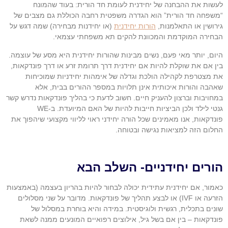
לעשות את ההבחנה של יחידנית לעומת חד הורית: בעוד שהמונח
“משפחה חד הורית” הוא הגדרה משפטית רחבה הכוללת גם מצבים של
גירושין או התאלמנות,
הורות יחידנית
(או יחידנות מבחירה) שמה דגש על
הבחירה המוקדמת והמכוונת להקים תא משפחתי עצמאי.
היום, יותר מאי פעם, נשים מבינות שהורות יחידנית היא מסע של עוצמה.
בין אם את שוקלת להיות אם יחידנית דרך תרומת זרע או דרך פונדקאות,
את מצטרפת לקהילה הולכת וגדלה של אימהות יחידניות שמוכיחות
שאהבה והורות איכותית אינן תלויות במספר ההורים בבית, אלא
במחויבות וברצון להעניק חיים. חשוב לדעת כי בהליך פונדקאות נדרש קשר
גנטי לילד ולכן הביציות חייבות להיות של האם המיועדת. ב-WE
פונדקאות, אנו מאמינים שכל הורה יחידני ראוי לליווי מקצועי שיהפוך את
החלום הזה למציאות נגישה ובטוחה.
הורים יחידניים- השלב הבא
כאמור, אם יחידנית עתידית יכולה לבחור להיות בהריון בעצמה (באמצעות
הזרעה או IVF) או לבצע תהליך של פונדקאות. מדובר על שני מסלולים
שונים בתכלית, רגשית ולוגיסטית. במידה והיא בוחרת במסלול של
פונדקאות – בין אם בשל גיל, אילוצים רפואיים המונעים ממנה לשאת