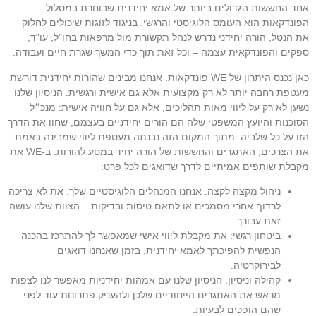
אחד החששות הגדולים ביותר של אמא יחידנית שבוחרת במסלול
הפונדקאות הוא העומס הלוגיסטי והרגשי. בניגוד לזוגות שיכולים לחלוק
את הנטל, הורה יחידני נדרש לנהל תקשורת מול מרפאות בחו”ל, עו”ד,
ספקים והפונדקאית עצמה – וכל זאת תוך כדי המשך שגרת חיים ועבודה.
כאן נכנס היתרון של WE פונדקאות. אנחנו מבינים שהורות יחידנית דורשת
מעטפת רחבה יותר לא רק מקצועית אלא גם אישית ורגשית. הניסיון שלנו
נשען לא רק על ליווי מאות תהליכים, אלא גם על חוויה אישית: מנכ״ל
הסוכנות והיועץ המשפטי שלה הם הורים יחידניים בעצמם, שחוו את הדרך
הזו על כל שלביה. מתוך המקום הזה נבנתה מעטפת ליווי שמבינה באמת
את הצרכים, האתגרים והחששות של הורה יחיד במסע להורות. ב-WE את
מקבלת שותפים אמיתיים לדרך שדואגים לכל פרט:
ניהול מקצה לקצה: אנחנו המנהלים הלוגיסטיים שלך. את לא צריכה
לרדוף אחרי מסמכים או לתאם טיסות ובדיקות – הצוות שלנו עושה
זאת עבורך.
ביטחון רגשי: את מקבלת ליווי אישי שמאפשר לך להתרכז בהכנה
הנפשית להפיכתך לאמא יחידנית, בזמן שאנחנו דואגים
לבירוקרטיה.
קהילה וניסיון: הניסיון שלנו עם אמהות יחידניות מאפשר לנו לצפות
מראש את האתגרים הייחודיים שלכן ולהעניק פתרונות עוד לפני
שהם הופכים לבעיות.