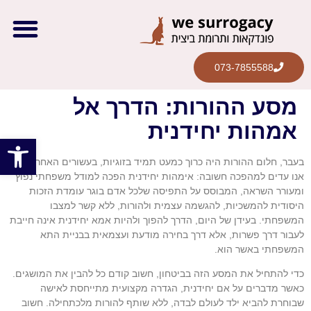
המסלולים שלנו
קרן תמי
לקוחות מס
מן התק
073-7855588
מסע ההורות: הדרך אל
אמהות יחידנית
פתח סרגל
בעבר, חלום ההורות היה כרוך כמעט תמיד בזוגיות, בעשורים האחרונים
אנו עדים למהפכה חשובה: אימהות יחידנית הפכה למודל משפחתי נפוץ
ומעורר השראה, המבוסס על התפיסה שלכל אדם בוגר עומדת הזכות
היסודית להמשכיות, להגשמה עצמית ולהורות, ללא קשר למצבו
המשפחתי. בעידן של היום, הדרך להפוך ולהיות אמא יחידנית אינה חייבת
לעבור דרך פשרות, אלא דרך בחירה מודעת ועצמאית בבניית התא
המשפחתי באשר הוא.
כדי להתחיל את המסע הזה בביטחון, חשוב קודם כל להבין את המושגים.
כאשר מדברים על אם יחידנית, הגדרה מקצועית מתייחסת לאישה
שבוחרת להביא ילד לעולם לבדה, ללא שותף להורות מלכתחילה. חשוב