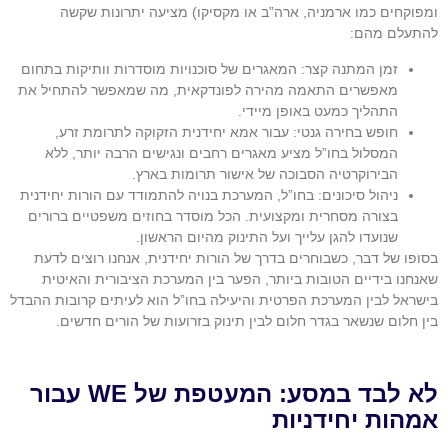
ומפוקחים כמו ארמניה, ארה”ב או מקסיקו) מציעה יתרונות שקשה
להתעלם מהם:
זמן המתנה קצר: המאגרים של סוכנויות מוסדרות וותיקות בתחום
מאפשרים התאמה מהירה לפונדקאית, מה שמאפשר להתחיל את
התהליך כמעט באופן מיידי.
חופש בחירה גנטי: עבור אמא יחידנית הזקוקה לתרומת זרע,
המסלול בחו”ל מציע מאגרים רחבים ונגישים הרבה יותר, ללא
הבירוקרטיה הסבוכה של אישור תרומות בארץ.
ניהול סיכונים: בחו”ל, המערכת בנויה להתמודד עם הורות יחידנית
בצורה מסחרית ומקצועית. הכל מוסדר בחוזים משפטיים ברורים
שנועדו להגן עלייך ועל התינוק מהיום הראשון.
בסופו של דבר, כשבוחרים בדרך של הורות יחידנית, אנחנו רוצים לדעת
שאנחנו בידיים הטובות ביותר, הפער בין המערכת הציבורית והאיטית
בישראל לבין המערכת הפרטית והיעילה בחו”ל הוא לעיתים קרובות ההבדל
בין חלום שנשאר בגדר חלום לבין תינוק בזרועות של הורים חדשים.
לא לבד במסע: המעטפת של WE עבור
אמהות יחידניות