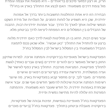
הריון, או רצון למזער סיכונים בריאותיים – היא מוצאת את עצמה עומדת
מול צומת דרכים משמעותי: האם לבצע את התהליך בארץ או בחו”ל?
הבחירה הזו היא אחת ההחלטות החשובות ביותר בדרך אל אמהות
יחידנית, שכן היא תשפיע על לוחות הזמנים, על העלויות ועל מידת השקט
הנפשי שילווה אותך לאורך כל הדרך. עבור אמהות יחידניות רבות, ההבנה
של ההבדלים בין המסלולים היא המפתח ליציאה לדרך בביטחון מלא.
עבור נשים רבות, הרגע בו הן מחליטות לצאת לדרך כאם יחידנית מלווה
ברצון עז להתחיל את התהליך “כאן ועכשיו”. אלא שכאן נכנס לתמונה
ההבדל המשמעותי בין המסלול בישראל לבין המסלול בחו”ל.
הפונדקאות בישראל מאופיינת בבירוקרטיה והמתנה ארוכה. למרות שתיקון
החוק בישראל מאפשר כיום להורים יחידניים (נשים וגברים כאחד) לגשת
לתהליך פונדקאות, המציאות מורכבת. התהליך בארץ כפוף לאישור של
ועדה ממשלתית, הדורשת עמידה בקריטריונים רפואיים ואישיים
מחמירים. מעבר לכך, קיים מחסור קבוע בפונדקאיות בארץ, מה שיוצר
רשימות המתנה ארוכות שיכולות להימשך חודשים ואף שנים. עבור אישה
שבוחרת באמהות יחידנית, כל חודש שעובר הוא משמעותי, וההמתנה
המורטת הזו עלולה להיות מתישה נפשית ופיזית.
הפונדקאות בחו”ל מאופיינת בגמישות, זמינות גבוהה של פונדקאיות,
בירוקרטיה מוגבלת וביטחון בתהליך. פונדקאות בחו”ל (ביעדים מוכרים