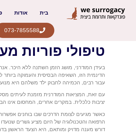
בית
אודות
פ
073-7855588
טיפולי פוריות מעל גיל 45- פוריות בע
בעידן המודרני, מושג הזמן השתנה ללא היכר. אנח
הדינמית הזו, השאיפה הבסיסית והעמוקה ביותר להפו
עבור רבים, הכמיהה לחבוק ילד משלהם היא מנוע 
עם זאת, המציאות המודרנית מזמנת לעיתים מסלול 
יציבות כלכלית. במקרים אחרים, המחסום אינו הב
הרפואה והטכנולוגיה של היום מציע גשרים שנועדו
דורש מענה מדויק ומותאם, היא הצעד הראשון ב