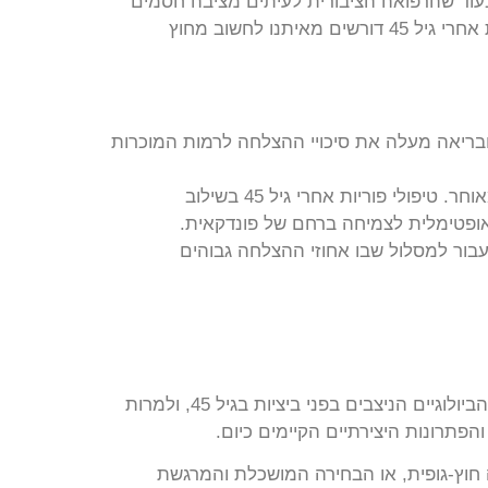
נה פאזה. בעוד שהרפואה הציבורית לעיתים מציבה חסמים
גילאיים נוקשים, ב-WE פונדקאות אנחנו מאמינים שהדרך להורות לא נחסמת – היא פשוט משנה כיוון. טיפולי פוריות אחרי גיל 45 דורשים מאיתנו לחשוב מחוץ
ובריאה מעלה את סיכויי ההצלחה לרמות המוכרות
פונדקאות: לעיתים, לא רק איכות הביציות היא האתגר, אלא גם היכולת של הגוף לשאת היריון בבטחה בגיל מאוחר. טיפולי פוריות אחרי גיל 45 בשילוב
ופטימלית לצמיחה ברחם של פונדקאית.
עבור למסלול שבו אחוזי ההצלחה גבוהים
המסע לעבר הורות בגיל מאוחר הוא מסע של אומץ, נחישות ואהבה שאינה תלויה בדבר. ראינו כי למרות האתגרים הביולוגיים הניצבים בפני ביציות בגיל 45, ולמרות
חת ‘נכונה’ להפוך לאמא או לאבא. בין אם המסלול שלכם עובר דרך הזרעה בגיל 45, הפריה חוץ-גופית, או הבחירה המושכלת והמרגשת