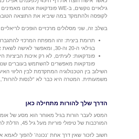
כאשר אישה חוצה את רף
לקופסה ולהתמקד במה שיביא את התוצאה הטובה ב
בשלב זה, שני מסלולים מרכזיים הופכים לריאליים 
תרומת ביצית: זהו המפתח המרכזי להתגברות
בגילאי ה-20 וה-30, ומאפשר לאישה לשאת את ההיריון בעצמה.
פונדקאות מאפשרים להשתמש בעוברים שנוצ
השילוב בין הטכנולוגיה המתקדמת לבין הליווי הא
משמעותית. המטרה היא כבר לא “לנסות להרות”, 
הדרך שלך להורות מתחילה כאן
המורכבות של טיפולי פוריות מעל גיל 45, הדלת להורות מעולם לא הייתה פתוחה יותר בזכות הטכנולוגיה המודרנית והפתרונות היצירתיים הקיימים כיום.