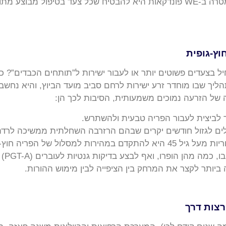
חייב להיות לא רק רפואי, אלא גם תומך ועוטף. המטרה ב-WE פונדקאות היא להבטיח 
וץ-גופית
המגבלות הרפואיות. הזרעה (IUI) היא תהליך שבו מוחדר זרע ישירות לרחם סביב מועד ה
ותר לביצית לעבור הפריה טבעית ולהשתרש.
לולים לגזול חודשים יקרים שבהם הרזרבה השחלתית ממשיכה לרדת
על הת
 ביותר לקצר את המרחק בין הציפייה לבין מימוש ההורות.
רצות דרך