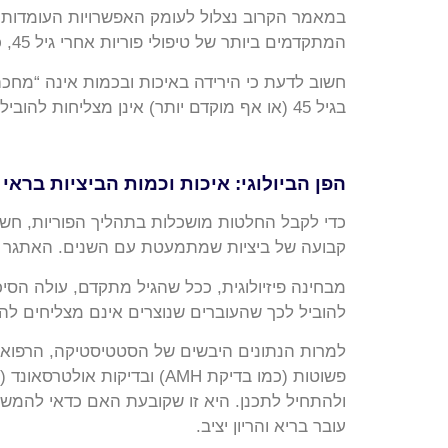
המתקדמים ביותר של טיפולי פוריות אחרי גיל 45, כדי שתוכלו לקבל את ההחלטה המושכלת והנכונה ביותר עבור המשפחה שלכן.
בגיל 45 (או אף מוקדם יותר) אינן מצליחות להוביל להריון תקין בשל איכותן הירודה, המדע מציע חלופה המהווה קרש קפיצה ממשי להורות:
הפן הביולוגי: איכות וכמות הביציות בראי 
כדי לקבל החלטות מושכלות בתהליך הפוריות, חשוב 
קבועה של ביציות שמתמעטת עם השנים. האתגר המ
מבחינה פיזיולוגית, ככל שהגיל מתקדם, עולה הסיכו
להוביל לכך שהעוברים שנוצרים אינם מצליחים ל
למרות הנתונים היבשים של הסטטיסטיקה, הרפואה
פשוטות (כמו בדיקת AMH) ובד
ולהתחיל לתכנן. היא זו שקובעת האם כדאי להמשי
עובר בריא והריון יציב.