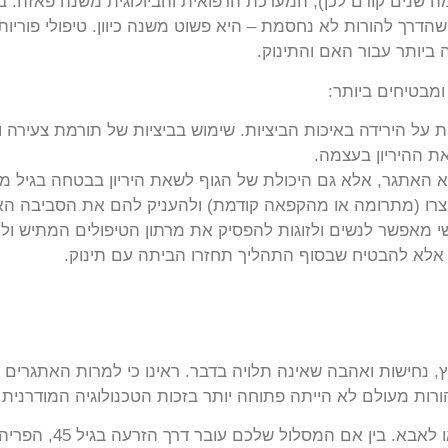
 ה-45 (לפעמים אפילו כמה שנים קודם לכן), המערכת הרפואית והביולוגית מש
יותר עבור האם והתינוק.
ומבטיחים ביותר:
 על הירידה באיכות הביציות. שימוש בביציות של תורמת צעירה 
רו (מתרומה או מהקפאה קודמת) ולהעניק להם את הסביבה הא
ישי מאפשר לנשים ולזוגות להפסיק את מרתון הטיפולים המתיש ול
אלא להבטיח שבסוף התהליך תחזרו הביתה עם תינוק.
חשוב לזכור שאין דרך א