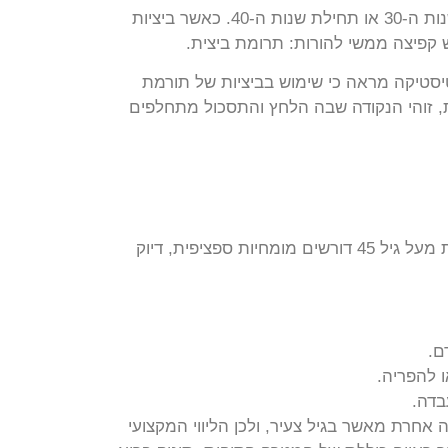
חשוב לדעת כי הירידה באיכות ובכמות אינה “מחכה” לגיל 45; אצל נשים רבות, התהליך מתחיל להאיץ כבר בסוף שנות ה-30 או תחילת שנות ה-40. כאשר ביציות
סטיקה מראה כי שימוש בביציות של תורמת
ת, זוהי הנקודה שבה הלחץ והתסכול מתחלפים
כאשר אישה או זוג מחליטים לצאת לדרך בגיל הזה, תכנון לוח זמנים מדויק הופך לגורם המכריע ביותר. טיפולי פוריות מעל גיל 45 דורשים מומחיות ספציפית, דיוק
ם.
 להפריה.
 בגיל זה מגיבה אחרת מאשר בגיל צעיר, ולכן הליווי המקצועי