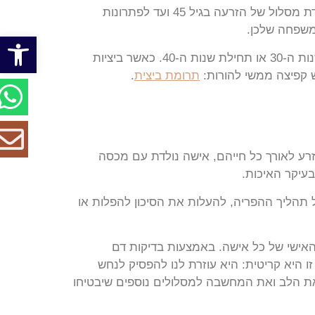
במאמר הקרוב נצלול לעומק האפשרויות העומדות בפניכן החל מהבנת המצב הביולוגי של ביציות בגיל 45, דרך בחירת מסלול של הזרעה בגיל 45 ועד לפתרונות
פתח סרגל
חשוב לדעת כי הירידה באיכות ובכמות אינה “מחכה” לגיל 45; אצל נשים רבות, התהליך מתחיל להאיץ כבר בסוף שנות ה-30 או תחילת שנות ה-40. כאשר ביציות
תרומת ביצית
.
 זרע לאורך כל חייהם, אישה נולדת עם מכסה
עיקר האיכות.
 על תהליך ההפריה, להעלות את הסיכון להפלות או
אישי של כל אישה. באמצעות בדיקות דם
 הבנה זו היא קריטית: היא עוזרת לנו להפסיק לנחש
 את הלב ואת המחשבה למסלולים נוספים שיבטיחו