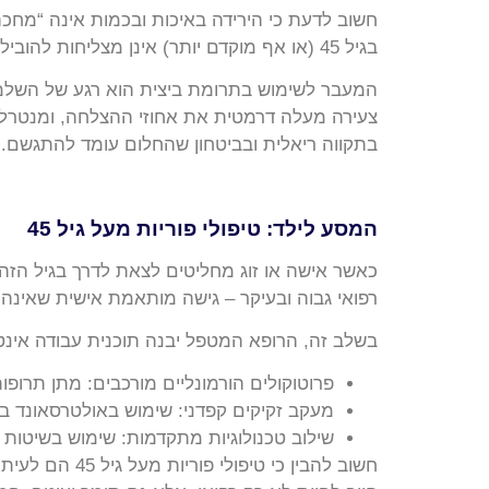
בגיל 45 (או אף מוקדם יותר) אינן מצליחות להוביל להריון תקין בשל איכותן הירודה, המדע מציע חלופה המהווה קרש קפיצה ממשי להורות: תרומת ביצית.
המעבר לשימוש בתרומת ביצית הוא רגע של השלמה
צעירה מעלה דרמטית את אחוזי ההצלחה, ומנטרל א
בתקווה ריאלית ובביטחון שהחלום עומד להתגשם.
המסע לילד: טיפולי פוריות מעל גיל 45
רפואי גבוה ובעיקר – גישה מותאמת אישית שאינה 
בשלב זה, הרופא המטפל יבנה תוכנית עבודה אינטנ
פרוטוקולים הורמונליים מורכבים: מתן תרופו
מעקב זקיקים קפדני: שימוש באולטרסאונד בת
שילוב טכנולוגיות מתקדמות: שימוש בשיטות כמו מיקרו-מניפולציה (ICSI) כ
חשוב להבין כ