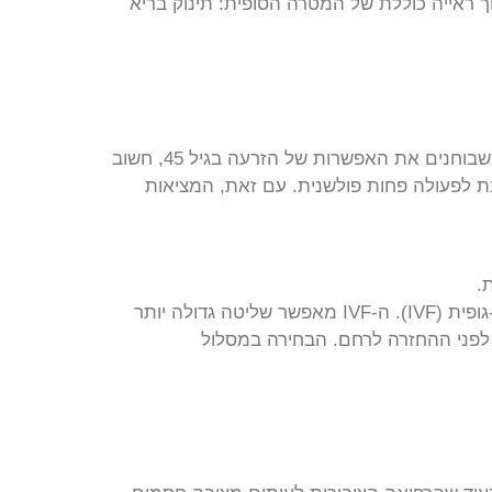
שכל צעד בטיפול מבוצע מתוך ראייה כוללת של המטרה הסופית: תינוק בריא
בשלב התכנון, עולה לא פעם השאלה: האם להתחיל בצעדים פשוטים יותר או לעבור ישירות ל”תותחים הכבדים”? כשבוחנים את האפשרות של הזרעה בגיל 45, חשוב
ביוץ, והיא נחשבת לפעולה פחות פולשנית. עם זאת, המציאות
.
לכן, המלצת המומחים ברוב המקרים של טיפולי פוריות מעל גיל 45 היא להתקדם במהירות למסלול של הפריה חוץ-גופית (IVF). ה-IVF מאפשר שליטה גדולה יותר
הליך: אנחנו יכולים לראות כמה ביציות נשאבו, כמה מהן הופרו, ואף לבצע בדיקות גנטיות לעוברים (PGT-A) לפני ההחזרה לרחם. הבחירה במסלול